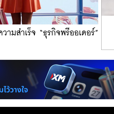
งความสำเร็จ “ธุรกิจพรีออเดอร์”