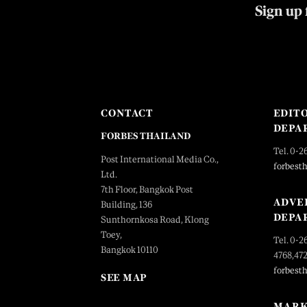
Sign up 
CONTACT
EDIT
DEPA
FORBES THAILAND
Tel. 0-2
Post International Media Co.,
forbest
Ltd.
7th Floor, Bangkok Post
ADVE
Building, 136
DEPA
Sunthornkosa Road, Klong
Toey,
Tel. 0-2
Bangkok 10110
4768,47
forbest
SEE MAP
MARK