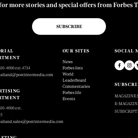
for more stories and special offers from Forbes 
SUBSCRIBE
ORIAL
OUR SITES
SOCIAL 
RTMENT
News
616-4666 ext.4734
Forbes lists
World
hailand@postintermedia.com
Leaderboard
SUBSCRI
Commentaries
RTISING
Forbes life
MAGAZINE 
RTMENT
Events
E-MAGAZIN
616-4666 ext.
SUBSCRIPT
25
hailand.sales@postintermedia.com
ETING