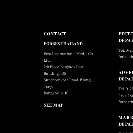
CONTACT
EDIT
DEPA
FORBES THAILAND
Tel. 0-2
Post International Media Co.,
forbest
Ltd.
7th Floor, Bangkok Post
ADVE
Building, 136
DEPA
Sunthornkosa Road, Klong
Toey,
Tel. 0-2
Bangkok 10110
4768,47
forbest
SEE MAP
MARK
DEPA