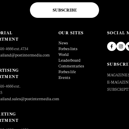
SUBSCRIBE
ORIAL
OUR SITES
SOCIAL 
RTMENT
News
616-4666 ext.4734
Forbes lists
World
hailand@postintermedia.com
Leaderboard
SUBSCRI
Commentaries
RTISING
Forbes life
MAGAZINE 
RTMENT
Events
E-MAGAZIN
616-4666 ext.
SUBSCRIPT
25
hailand.sales@postintermedia.com
ETING
RTMENT