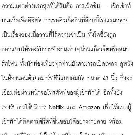
ความแตกต่างแรกสุดที่ได้รับคือ การเช็คอิน – เช็คเอ้าท์
บนแก็ดเจ็ตดิจิทัล การรอคิวเช็คอินที่ล๊อบบี้โรงแรมกลาย
เป็นเรื่องของเมื่อวานที่ไร้ความจำเป็น ทั้งโคซี่ยังถูก
ออกแบบให้รองรับการทำงานต่างๆผ่านแก็ดเจ็ตหรือสมา
ร์ทโฟน ทั้งนักท่องเที่ยวทุกท่านยังสามารถเปิดเพลง ดูหนัง
ในห้องนอนด้วยสมาร์ททีวีแบบสัมผัส ขนาด 43 นิ้ว ซึ่งจะ
เชื่อมต่อผ่านหน้าจอโทรศัพท์ของผู้เข้าพักได้ อีกทั้งยัง
รองรับการใช้บริการ Netflix และ Amazon เพื่อให้แขกผู้
เข้าพักได้ติดตามซีรี่ส์ที่ชื่นชอบได้อย่างง่ายดาย พร้อม