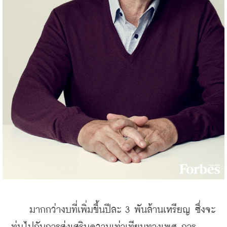
    มากกว่างบที่เพิ่มขึ้นปีละ 3 พันล้านเหรียญ ซึ่งจะ