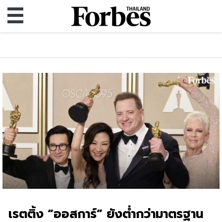
เรตติ้ง “ออสการ์” ยังต่ำกว่ามาตรฐาน