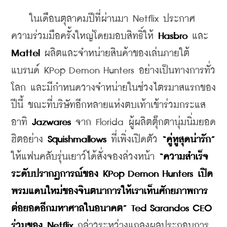
    ในเดือนตุลาคมปีที่ผ่านมา Netflix ประกาศ
ความร่วมมือครั้งใหญ่โดยมอบสิทธิ์ให้ 
Hasbro
 และ 
Mattel
 ผลิตและจำหน่ายสินค้าของเล่นภายใต้
แบรนด์ KPop Demon Hunters อย่างเป็นทางการทั่ว
โลก และมีกำหนดวางจำหน่ายในช่วงไตรมาสแรกของ
ปีนี้ ขณะที่บริษัทอีกหลายแห่งตบเท้าเข้าร่วมกระแส 
อาทิ 
Jazwares
 จาก Florida ผู้ผลิตตุ๊กตานุ่มนิ่มยอด
ฮิตอย่าง 
Squishmallows 
ที่เพิ่งเปิดตัว 
“คู่หูสุดน่ารัก”
ให้แฟนคลับรุ่นเยาว์ได้สั่งจองล่วงหน้า 
“ความสำเร็จ
ระดับปรากฏการณ์ของ KPop Demon Hunters เปิด
พรมแดนใหม่ของจินตนาการให้เราเห็นศักยภาพการ
ต่อยอดอีกมหาศาลในอนาคต” Ted Sarandos CEO
ร่วมของ Netflix
 กล่าวระหว่างแถลงผลประกอบการ