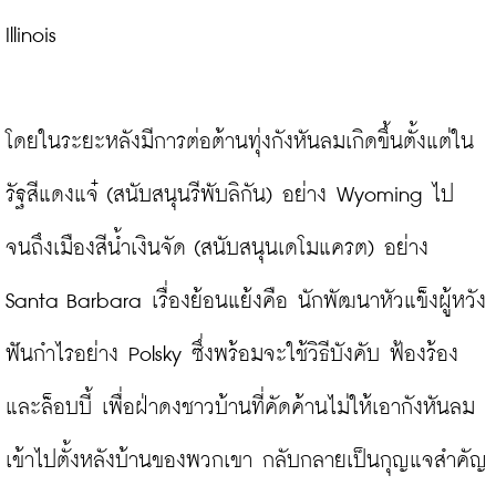
Illinois

โดยในระยะหลังมีการต่อต้านทุ่งกังหันลมเกิดขึ้นตั้งแต่ใน
รัฐสีแดงแจ๋ (สนับสนุนรีพับลิกัน) อย่าง Wyoming ไป
จนถึงเมืองสีน้ำเงินจัด (สนับสนุนเดโมแครต) อย่าง 
Santa Barbara เรื่องย้อนแย้งคือ นักพัฒนาหัวแข็งผู้หวัง
ฟันกำไรอย่าง Polsky ซึ่งพร้อมจะใช้วิธีบังคับ ฟ้องร้อง 
และล็อบบี้ เพื่อฝ่าดงชาวบ้านที่คัดค้านไม่ให้เอากังหันลม
เข้าไปตั้งหลังบ้านของพวกเขา กลับกลายเป็นกุญแจสำคัญ