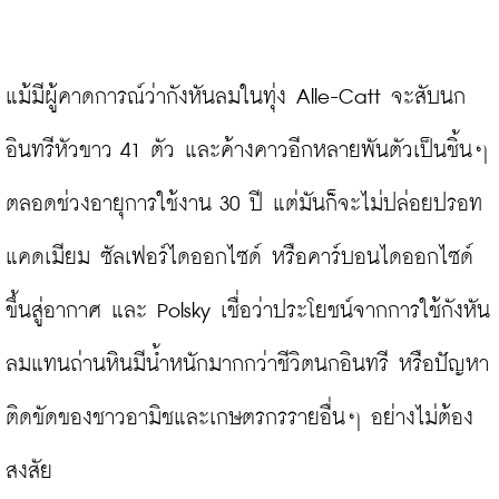
แม้มีผู้คาดการณ์ว่ากังหันลมในทุ่ง Alle-Catt จะสับนก
อินทรีหัวขาว 41 ตัว และค้างคาวอีกหลายพันตัวเป็นชิ้นๆ 
ตลอดช่วงอายุการใช้งาน 30 ปี แต่มันก็จะไม่ปล่อยปรอท 
แคดเมียม ซัลเฟอร์ไดออกไซด์ หรือคาร์บอนไดออกไซด์
ขึ้นสู่อากาศ และ Polsky เชื่อว่าประโยชน์จากการใช้กังหัน
ลมแทนถ่านหินมีน้ำหนักมากกว่าชีวิตนกอินทรี หรือปัญหา
ติดขัดของชาวอามิชและเกษตรกรรายอื่นๆ อย่างไม่ต้อง
สงสัย
