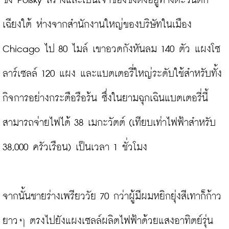
ซึ่ง Polsky สร้างและเป็นเจ้าของซึ่งตั้งอยู่ทางตะวันตก
เฉียงใต้ ห่างจากสำนักงานใหญ่ของบริษัทในเมือง 
Chicago ไป 80 ไมล์ เขาอวดกังหันลม 140 ตัว แผงโซ
ลาร์เซลล์ 120 แผง และแบตเตอรี่ใหญ่ระดับใช้สำหรับทั้ง
กิจการอย่างกระตือรือร้น ซึ่งในยามฉุกเฉินแบตเตอรี่นี้
สามารถจ่ายไฟได้ 38 เมกะวัตต์ (เทียบเท่าไฟฟ้าสำหรับ 
38,000 ครัวเรือน) เป็นเวลา 1 ชั่วโมง

จากนั้นชายร่างเพรียววัย 70 กว่าผู้มีผมหยิกยุ่งสีเทาก็ก้าว
ยาวๆ ตรงไปยังแผงเซลล์ผลิตไฟฟ้าด้วยแสงอาทิตย์รุ่น