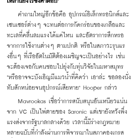
เหล่านี้ยังไร้ซึ่งคำตอบ"
    คำถามใหญ่อีกข้อคือ อุปกรณ์อิเล็กทรอนิกส์และ
เซนเซอร์ต่างๆ จะทนต่อการกัดกร่อนของเกลือและ
ทะเลที่คลื่นลมแรงได้แค่ไหน และอัตราการสึกหรอ
จากการใช้งานต่างๆ ตามปกติ หรือในสภาวะรุนแร
งอื่นๆ ที่เรืออัตโนมัติต้องเผชิญจะเป็นอย่างไร เช่น 
จะต้องเจอกับคนชอบไปยุ่งกับทุ่นวิจัยในมหาสมุทร 
"หรืออาจจะบังเอิญมีแมวน้ำที่คิดว่า เอาล่ะ ขอลองนั่ง
ทับสักหน่อยจนอุปกรณ์เสียหาย" Hooper กล่าว
    Mavrookas เชื่อว่าการสนับสนุนอันเหนียวแน่น
จาก VC เป็นไพ่ตายของ Saronic แต่เขายังหวังพึ่ง
แรงส่งจากรัฐบาลกลางด้วย เวลานี้มีร่างกฎหมาย
หลายฉบับที่กำลังผ่านการพิจารณาในสภาคองเกรส 