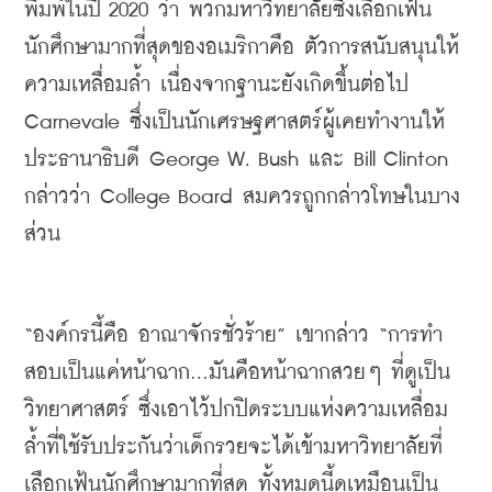
พิมพ์ในปี
 2020 
ว่า
พวกมหาวิทยาลัยซึ่งเลือกเฟ้น
นักศึกษามากที่สุดของอเมริกาคือ
ตัวการสนับสนุนให้
ความเหลื่อมล้ำ 
เนื่องจากฐานะยังเกิดขึ้นต่อไป
Carnevale 
ซึ่งเป็นนักเศรษฐศาสตร์ผู้เคยทำงานให้
ประธานาธิบดี 
George W. Bush 
และ
 Bill Clinton 
กล่าวว่า
 College Board 
สมควรถูกกล่าวโทษในบาง
ส่วน
“
องค์กรนี้คือ
อาณาจักรชั่วร้าย
” 
เขากล่าว
 “
การทำ
สอบ
เป็นแค่หน้าฉาก
...
มันคือหน้าฉากสวยๆ
ที่ดูเป็น
วิทยาศาสตร์
ซึ่งเอาไว้ปกปิดระบบแห่งความเหลื่อม
ล้ำที่ใช้รับประกันว่าเด็กรวยจะได้เข้ามหาวิทยาลัยที่
เลือกเฟ้นนักศึกษามากที่สุด
ทั้งหมดนี้ดูเหมือนเป็น