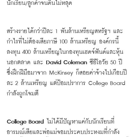
นักเรียน
/
ลูกค้าจนดิ้นไม่หลุด
สร้างรายได้กว่าปีละ
 1 
พันล้านเหรียญสหรัฐฯ
และ
กำไรที่ไม่ต้องเสียภาษี
 100 
ล้านเหรียญ
องค์กรนี้
ลงทุน
 400 
ล้านเหรียญในกองทุนเฮดจ์ฟันด์และหุ้น
นอกตลาด
และ
 David Coleman 
ซีอีโอวัย
 50 
ปี
ซึ่งฝึกฝีมือมาจาก
 McKinsey 
ก็สอยค่าจ้างไปเกือบปี
ละ
 2 
ล้านเหรียญ 
แต่ป้อมปราการ
 College Board 
กำลังถูกโจมตี
College Board 
ไม่ได้มีปัญหาแค่กับนักเรียนที่
อารมณ์เสียและพ่อแม่จอมประคบประหงมที่กำลัง