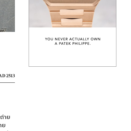
AD 2513
กถ่าย
ย 