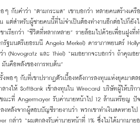
 พอๆ กับคำว่า “ตามกระแส” เขาบอกว่า หลายคนสร้างเครือ
่น แต่สำหรับผู้ชายคนนี้ที่ไม่จำเป็นต้องทำงานอีกต่อไปก็ยังได้
ขาเรียกว่า “ชีวิตที่หลากหลาย” รายล้อมไปด้วยเพื่อนฝูงที่ท
นายกรัฐมนตรีเยอรมนี Angela Merkel) ดาราภาพยนตร์ Holl
กกว่า (Novogratz และ Thiel) “ผมอยากจะบอกว่า ถ้าคุณอ
ิน มันคือพลังของการทบต้น”
ั้งพอๆ กับที่เขาปรากฏตัวเบื้องหลังการลงทุนแห่งยุคมาต
ลางให้ SoftBank เข้าลงทุนใน Wirecard บริษัทผู้ให้บริก
ขณะที่ Angermayer รับค่านายหน้าไป 12 ล้านเหรียญ ปัจจ
ลงหลังจากผู้สอบบัญชีรายงานว่า พวกเขาทำเงินสดหายไป 2
er กล่าว “ผมตกลงรับค่านายหน้าที่ 1% ซึ่งไม่ได้มากมาย