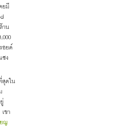
ยมี 
d 
ล้าน
,000 
ยรอยด์
จแซง
ี่สุดใน
ม
ู่
 เขา
รียญ