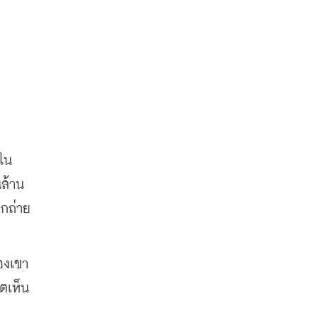
ใน
นล้าน
ูกถ่าย
องเขา
ตเห็น