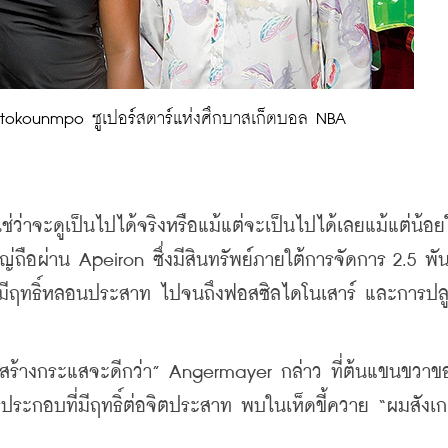
tokounmpo ซูเปอร์สตาร์แห่งศึกบาสเก็ตบอล NBA
่าจะดูเป็นไปได้จริงหรือแม้แต่จะเป็นไปได้เลยแม้แต่น้อย
ถือผ่าน Apeiron ซึ่งมีสินทรัพย์ภายใต้การจัดการ 2.5 พั
ที่มีฤทธิ์หลอนประสาท ไปจนถึงฟอสซิลไดโนเสาร์ และการปล
สร้างกระแสจะดีกว่า” Angermayer กล่าว ที่ต้นแขนขวาข
รประกอบที่มีฤทธิ์ต่อจิตประสาท พบในเห็ดขี้ควาย “ผมสังเก