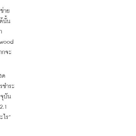
ข่าย
นั้น 
ำ
ywood 
ยากจะ
ลอด
ารชำระ
ุบัน 
.1 
อะไร”