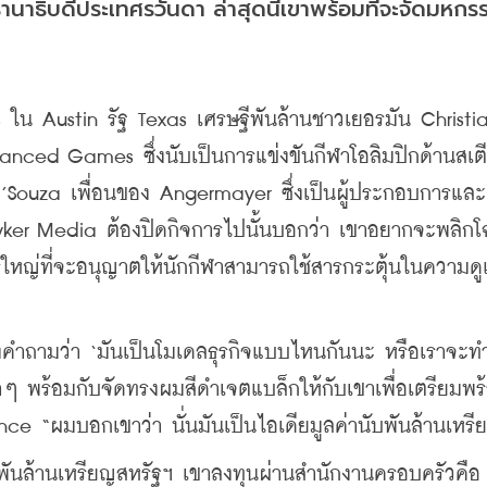
าธิบดีประเทศรวันดา ล่าสุดนี้เขาพร้อมที่จะจัดมหกร
ใน Austin รัฐ Texas เศรษฐีพันล้านชาวเยอรมัน Christia
anced Games ซึ่งนับเป็นการแข่งขันกีฬาโอลิมปิกด้านสเต
on D’Souza เพื่อนของ Angermayer ซึ่งเป็นผู้ประกอบการและ
wker Media ต้องปิดกิจการไปนั้นบอกว่า เขาอยากจะพลิก
รใหญ่ที่จะอนุญาตให้นักกีฬาสามารถใช้สารกระตุ้นในความด
ี
คำถามว่า ‘มันเป็นโมเดลธุรกิจแบบไหนกันนะ หรือเราจะทำ
บาๆ พร้อมกับจัดทรงผมสีดำเจตแบล็กให้กับเขาเพื่อเตรียมพร
e “ผมบอกเขาว่า นั่นมันเป็นไอเดียมูลค่านับพันล้านเหรี
 พันล้านเหรียญสหรัฐฯ เขาลงทุนผ่านสำนักงานครอบครัวคือ 