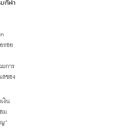
รมกีฬา
n 
ียรอย
โฉมการ
ูแลของ
เงิน
้อม
ยญ”