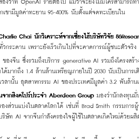
) สองว่าที่ OpenAI รายต่อไป แม้ว่าจะยังไม่มีใครสามารถท
พวกเขามีมูลค่าทะยาน 95-400% นับตั้งแต่จดทะเบียนใน
Charlie Chai นักวิเคราะห์จากเซี่ยงไฮ้บริษัทวิจัย 86Resea
ทั่วกระดาน เพราะยังเร็วเกินไปที่จะคาดการณ์ผู้ชนะตัวจริง
ของจีน ซึ่งรวมถึงบริการ generative AI รวมถึงโครงสร้าง
ได้มากถึง 1.4 ล้านล้านเหรียญภายในปี 2030 นับเป็นการเต
งในเวลานั้น อุตสาหกรรม AI ของประเทศมีมูลค่า 3.2 พันล้าน
ุนจากสิงคโปร์ประจำ Aberdeen Group 
มองว่านักลงทุนมั
งส่วนแบ่งในตลาดโลกได้ เช่นที่ Brad Smith กรรมการผู้
่า บริษัท AI จากจีนกำลังครองใจผู้ใช้ในตลาดเกิดใหม่ด้วยผล