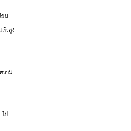
นิยม
บตัวสูง
ิจความ
y ไป