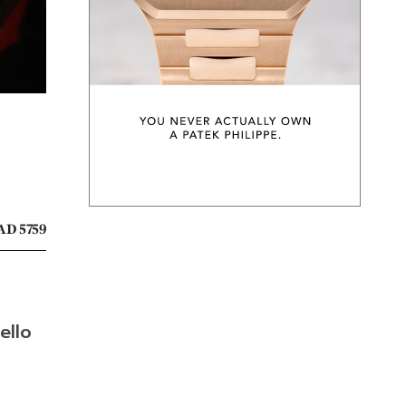
AD 5759
llo 