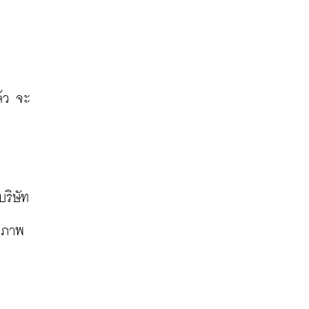
แล้ว จะ
ริษัท
าดภาพ