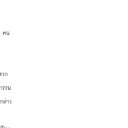
0 คน
งพวก
จกรรม
กล่าว
