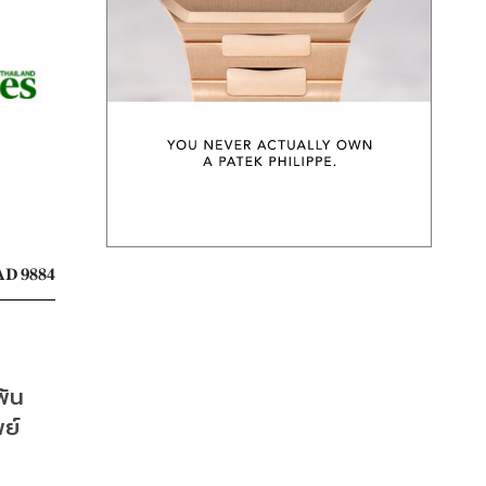
D 9884
พัน
ย์