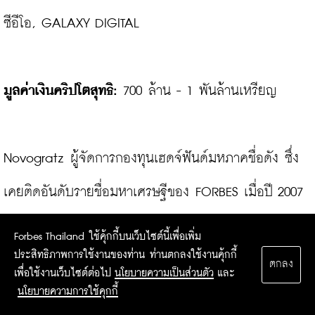
ซีอีโอ, GALAXY DIGITAL

มูลค่าเงินคริปโตสุทธิ:
 700 ล้าน - 1 พันล้านเหรียญ

Novogratz ผู้จัดการกองทุนเฮดจ์ฟันด์มหภาคชื่อดัง ซึ่ง
เคยติดอันดับรายชื่อมหาเศรษฐีของ FORBES เมื่อปี 2007 
ก่อนเผชิญผลกระทบจากการล่มสลายทางเศรษฐกิจ ดู
Forbes Thailand ใช้คุ้กกี้บนเว็บไซต์นี้เพื่อเพิ่ม
ประสิทธิภาพการใช้งานของท่าน ท่านตกลงใช้งานคุ้กกี้
เหมือนจะกลับมาได้อย่างสวยงาม เขาเริ่มลงทุนในเงินคริป
ตกลง
เพื่อใช้งานเว็บไซต์ต่อไป
นโยบายความเป็นส่วนตัว
และ
โตในปี 2013 และออกจากบริษัท Fortress Investment 
นโยบายความการใช้คุกกี้