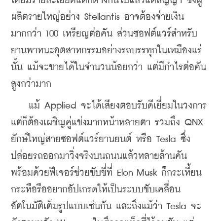
โดยมีรายละเอียดแตกต่างกันไปแล้วแต่สัญญา ซึ่งผู้
ผลิตรายใหญ่อย่าง Stellantis อาจต้องจ่ายเงิน
มากกว่า 100 เหรียญต่อคัน ส่วนซอฟต์แวร์สำหรับ
ยานพาหนะอุตสาหกรรมอย่างรถบรรทุกในเหมืองแร่
นั้น แม้จะขายได้ในจำนวนน้อยกว่า แต่มีกำไรต่อคัน
สูงกว่ามาก
    แม้ Applied จะได้เสียงตอบรับดีเยี่ยมในวงการ 
แต่ก็ต้องเผชิญคู่แข่งมากหน้าหลายตา รวมถึง QNX 
ยักษ์ใหญ่สายซอฟต์แวร์ยานยนต์ หรือ Tesla ซึ่ง
ปล่อยรถออกมาวิ่งจริงบนถนนแล้วหลายล้านคัน 
พร้อมด้วยฟีเจอร์ช่วยขับขี่ที่ Elon Musk ก็กระเหี้ยน
กระหือรืออยากอัปเกรดให้เป็นระบบขับเคลื่อน
อัตโนมัติเต็มรูปแบบเช่นกัน และถึงแม้ว่า Tesla จะ