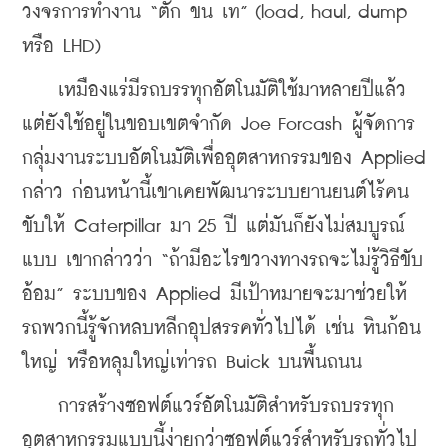
วงจรการทำงาน “ตัก ขน เท” (load, haul, dump 
หรือ LHD)
    เหมืองแร่มีรถบรรทุกอัตโนมัติใช้มาหลายปีแล้ว 
แต่ยังใช้อยู่ในขอบเขตจำกัด Joe Forcash ผู้จัดการ
กลุ่มงานระบบอัตโนมัติเพื่ออุตสาหกรรมของ Applied 
กล่าว ก่อนหน้านี้เขาเคยพัฒนาระบบยานยนต์ไร้คน
ขับให้ Caterpillar มา 25 ปี แต่มันก็ยังไม่สมบูรณ์
แบบ เขากล่าวว่า “ถ้ามีอะไรขวางทางรถจะไม่รู้วิธีขับ
อ้อม” ระบบของ Applied มีเป้าหมายจะมาช่วยให้
รถพวกนี้รู้จักหลบหลีกอุปสรรคทั่วไปได้ เช่น หินก้อน
ใหญ่ หรือหลุมใหญ่เท่ารถ Buick บนพื้นถนน
    การสร้างซอฟต์แวร์อัตโนมัติสำหรับรถบรรทุก
อุตสาหกรรมแบบนี้ง่ายกว่าซอฟต์แวร์สำหรับรถทั่วไป