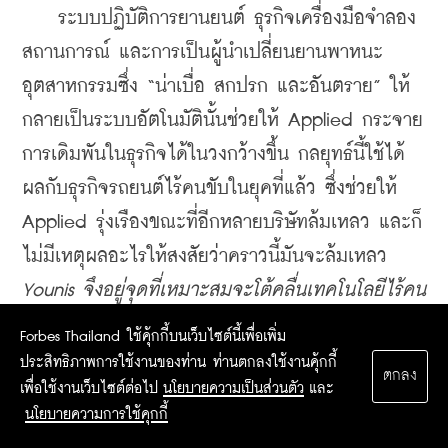
    ระบบปฏิบัติการยานยนต์ ธุรกิจเครื่องมือจำลอง
สถานการณ์ และการเป็นผู้นำเปลี่ยนยานพาหนะ
อุตสาหกรรมซึ่ง “น่าเบื่อ สกปรก และอันตราย” ให้
กลายเป็นระบบอัตโนมัตินั้นช่วยให้ Applied กระจาย
การเดิมพันในธุรกิจได้ในวงกว้างขึ้น กลยุทธ์นี้ใช้ได้
ผลกับธุรกิจรถยนต์ไร้คนขับในยุคที่แล้ว ซึ่งช่วยให้ 
Applied รุ่งเรืองขณะที่อีกหลายบริษัทล้มเหลว และก็
ไม่มีเหตุผลอะไรให้สงสัยว่าคราวนี้มันจะล้มเหลว 
Younis จึงอยู่จุดที่เหมาะสมจะโต้คลื่นเทคโนโลยีไร้คน
ขับไม่ว่ามันจะพัดไปทางไหนก็ตาม
Forbes Thailand ใช้คุ้กกี้บนเว็บไซต์นี้เพื่อเพิ่ม
ประสิทธิภาพการใช้งานของท่าน ท่านตกลงใช้งานคุ้กกี้
ตกลง
เพื่อใช้งานเว็บไซต์ต่อไป
นโยบายความเป็นส่วนตัว
และ
เรื่อง: Iain Martin และ Alan Ohnsman 
นโยบายความการใช้คุกกี้
เรียบเรียง: ธรรดร โสตถิอำรุง