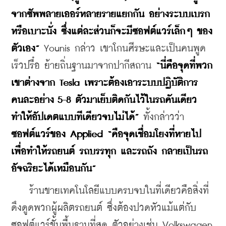
จากซัพพลายเออร์หลายรายแยกกัน อย่างระบบเบรก
หรือเบาะนั่ง ซึ่งแต่ละส่วนก็จะมีซอฟต์แวร์เล็กๆ ของ
ตัวเอง”
 Younis กล่าว เขาโกนศีรษะและเป็นคนพูด
เร็วปรื๋อ ย้ายถิ่นฐานมาจากปากีสถาน 
“นี่คือจุดที่พวก
เขาต่างจาก Tesla เพราะต้องเอาระบบปฏิบัติการ
คนละอย่าง 5-8 ตัวมาเย็บติดกันไว้ในรถคันเดียว 
ทำให้อัปเดตแบบทีเดียวจบไม่ได้”
 ทั้งกล่าวว่า 
ซอฟต์แวร์ของ Applied “คือจุดเชื่อมโยงที่หายไป
เพื่อทำให้รถยนต์ รถบรรทุก และรถถัง กลายเป็นรถ
อัจฉริยะได้เหมือนกัน”
    ร้านขายเทคโนโลยีแบบครบจบในที่เดียวคือสิ่งที่
ดึงดูดพวกผู้ผลิตรถยนต์ ซึ่งต้องปวดหัวแม้แต่กับ
ซอฟต์แวร์ขั้นพื้นฐานที่สุด ตัวอย่างเช่น Volkswagen 