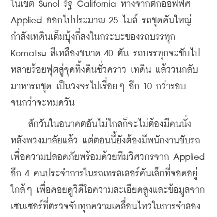
ในเขต Sunol รัฐ California ห่างจากตึกออฟฟิศ 
Applied ออกไปประมาณ 25 ไมล์ รถขุดคันใหญ่
กำลังเทดินเต็มบุ้งกี๋ลงในกระบะของรถบรรทุก 
Komatsu สีเหลืองขนาด 40 ตัน รถบรรทุกจะขับไป
หลายร้อยฟุตสู่จุดทิ้งดินชั่วคราว เทดิน แล้ววนกลับ
มาหารถขุด เป็นวงจรไปเรื่อยๆ อีก 10 กว่ารอบ
จนกว่าจะหมดวัน
    สักวันในอนาคตอันไม่ไกลก็จะไม่ต้องมีคนนั่ง
หลังพวงมาลัยแล้ว แต่ตอนนี้ยังต้องมีพนักงานขับรถ
เพื่อความปลอดภัยพร้อมด้วยทีมวิศวกรจาก Applied 
อีก 4 คนประจำการในรถเทรลเลอร์คันเล็กที่จอดอยู่
ใกล้ๆ เพื่อคอยดูวิดีโอความละเอียดสูงและข้อมูลจาก
เซนเซอร์ที่ตรวจจับทุกความเคลื่อนไหวในการจำลอง