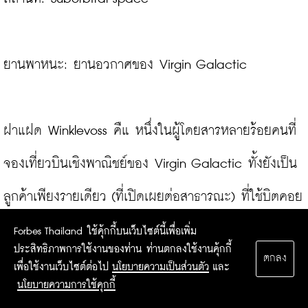
ยานพาหนะ: ยานอวกาศของ Virgin Galactic

ฝาแฝด Winklevoss คืแ หนึ่งในผู้โดยสารหลายร้อยคนที่
จองเที่ยวบินเชิงพาณิชย์ของ Virgin Galactic ทั้งยังเป็น
ลูกค้าเพียงรายเดียว (ที่เปิดเผยต่อสาธารณะ) ที่ใช้บิตคอย
น์ในการเข้าซื้อตั๋วคู่หนึ่ง ซึ่งมีราคาใบละ 250,000 เหรียญ
Forbes Thailand ใช้คุ้กกี้บนเว็บไซต์นี้เพื่อเพิ่ม
ประสิทธิภาพการใช้งานของท่าน ท่านตกลงใช้งานคุ้กกี้
ตกลง
ในเดือนมกราคม 2014 และจากราคาซื้อขายในปัจจุบัน 
เพื่อใช้งานเว็บไซต์ต่อไป
นโยบายความเป็นส่วนตัว
และ
นโยบายความการใช้คุกกี้
บิตคอยน์ที่พวกเขาใช้ไปมีมูลค่ามากกว่า 10 ล้านเหรียญ