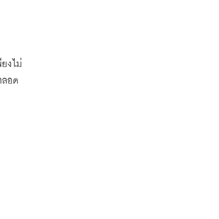
ียงไม่
 ตลอด