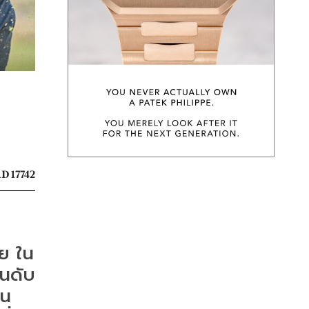
D 17742
ย ใน
ันดับ
าน