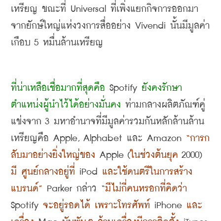
เหรียญ ขณะที่
 Universal 
ที่เพิ่งแยกกิจการออกมา
จากยักษ์ใหญ่แห่งวงการสื่ออย่าง
 Vivendi 
นั้นมีมูลค่า
เกือบ
 5 
หมื่นล้านเหรียญ
ที่น่าเหลือเชื่อมากที่สุดคือ
 Spotify 
ยังคงรักษา
ตำแหน่งผู้นำไว้ได้อย่างมั่นคง
 ท่ามกลางผลิตภัณฑ์คู่
แข่งจาก
 3 
มหาอำนาจที่มีมูลค่ารวมกันหลักล้านล้าน
เหรียญคือ
 Apple, Alphabet 
และ
 Amazon 
“
การก
ลับมาอย่างยิ่งใหญ่ของ
 Apple (
ในช่วงต้นยุค
 2000) 
มี ศูนย์กลางอยู่ที่
 iPod 
และใช้ดนตรีในการสร้าง
แบรนด์
”
 Parker 
กล่าว
 “
มีไม่กี่คนหรอกที่คิดว่า
Spotify 
จะอยู่รอดได้ เพราะโทรศัพท์
 iPhone 
และ