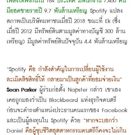
เพลงให้ฟังกันใน
 184 
ประเทศ มีพนักงาน
 7,400 
คน 
มียอดขายรายปี
 9.7 
พันล้านเหรียญ
 Spotify 
แปลง
สภาพเป็นบริษัทมหาชนเมื่อปี
 2018 
ขณะที่
 Ek (
ซึ่ง
เมื่อปี
 2012 
มีทรัพย์สินตามมูลค่าทางบัญชี
 300 
ล้าน
เหรียญ
) 
มีมูลค่าทรัพย์สินปัจจุบัน
 4.4 
พันล้านเหรียญ
“Spotify 
คือ กำลังสำคัญในการเปลี่ยนผู้ใช้งาน
ละเมิดลิขสิทธิ์ให้ กลายมาเป็นลูกค้าที่ยอมจ่ายเงิน
”
Sean Parker 
ผู้ร่วมก่อตั้ง
 Napster 
กล่าว เขาเอง
เคยถูกมองว่าเป็น
 Blackbeard 
แห่งธุรกิจดนตรี 
ก่อนจะดำรงตำแหน่งประธานคนแรกของ
 Facebook 
และเป็นผู้ลงทุนใน
 Spotify 
ด้วย
 “
หากจะบอกว่า
Daniel 
คือผู้ชุบชีวิตอุตสาหกรรมดนตรีก็คงจะไม่เกิน