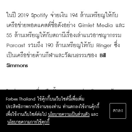
ในปี
 2019 Spotify 
จ่ายเงิน
 194 
ล้านเหรียญให้กับ
เครือข่ายพอดแคสต์ชื่อดังอย่าง
 Gimlet Media 
และ
55 
ล้านเหรียญให้กับสถานีเรื่องเล่าแนวอาชญากรรม
Parcast 
รวมถึง
 190 
ล้านเหรียญให้กับ
 Ringer 
ซึ่ง
เป็นเครือข่ายด้านกีฬาและวัฒนธรรมของ
 Bill 
Simmons 
ในส่วนของเครื่องมือนั้น
 Spotify 
จ่ายเงิน
 154 
ล้าน
Forbes Thailand ใช้คุ้กกี้บนเว็บไซต์นี้เพื่อเพิ่ม
เหรียญเข้าซื้อกิจการของ
 Anchor 
ผู้ผลิตซอต์ฟแวร์
ประสิทธิภาพการใช้งานของท่าน ท่านตกลงใช้งานคุ้กกี้
ตกลง
สำหรับบันทึกรายการ และอีก
 236 
เข้าซื้อ
เพื่อใช้งานเว็บไซต์ต่อไป
นโยบายความเป็นส่วนตัว
และ
Megaphone 
ซึ่งเป็นเครือข่ายเผยแพร่คอนเทนต์และ
นโยบายความการใช้คุกกี้