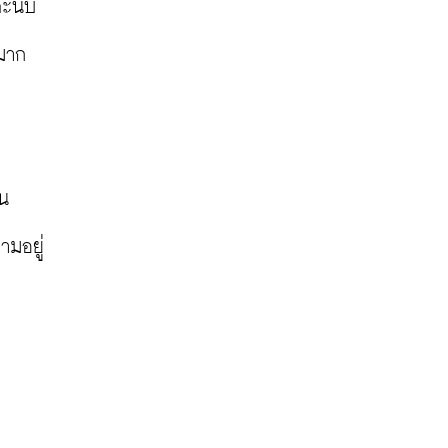
ละนับ
มาก

ใน
ามอยู่