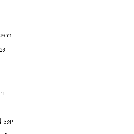
องจาก
28 
า 
ี S&P 