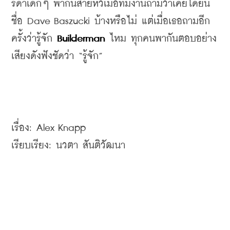
รดาเด็กๆ
พากันส่ายหัวเมื่อทีมงานถามว่าเคยได้ยิน
ชื่อ
 Dave Baszucki 
บ้างหรือไม่
แต่เมื่อเธอถามอีก
ครั้งว่ารู้จัก
 Builderman
ไหม
ทุกคนพากันตอบอย่าง
เสียงดังฟังชัดว่า
 “
รู้จัก
”
เรื่อง
เรียบเรียง
: 
นวตา
สันติวัฒนา