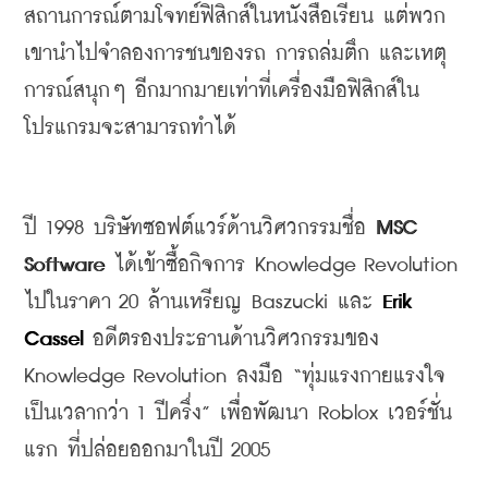
สถานการณ์ตามโจทย์ฟิสิกส์ในหนังสือเรียน
แต่พวก
เขานำไปจำลองการชนของรถ
การถล่มตึก
และเหตุ
การณ์สนุกๆ
อีกมากมายเท่าที่เครื่องมือฟิสิกส์ใน
โปรแกรมจะสามารถทำได้
ปี
 1998 
บริษัทซอฟต์แวร์ด้านวิศวกรรมชื่อ
 MSC 
Software 
ได้เข้าซื้อกิจการ
 Knowledge Revolution 
ไปในราคา
 20 
ล้านเหรียญ
 Baszucki 
และ
 Erik 
Cassel
อดีตรองประธานด้านวิศวกรรมของ
Knowledge Revolution 
ลงมือ
 “
ทุ่มแรงกายแรงใจ
เป็นเวลากว่า
 1 
ปีครึ่ง
” 
เพื่อพัฒนา
 Roblox 
เวอร์ชั่น
แรก
ที่ปล่อยออกมาในปี
 2005