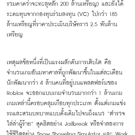
รวมคาดว่าจะทะลุหลัก
 200 
ล้านเหรียญ
) 
และยังได้
ระดมทุนจากกองทุนร่วมลงทุน
 (VC) 
ไปกว่า
 185 
ล้านเหรียญที่ราคาประเมินบริษัทราว
 2.5 
พันล้าน
เหรียญ
เหตุผลข้อหนึ่งที่เป็นแรงผลักดันการเติบโต
คือ
จำนวนเกมอันมหาศาลที่ถูกพัฒนาขึ้นในแต่ละเดือน
นักพัฒนากว่า
 4 
ล้านคนที่อยู่บนแพลตฟอร์มของ
Roblox 
จะออกแบบเกมจำนวนมากกว่า
 1 
ล้านเกม
เกมเหล่านี้ครอบคลุมเกือบทุกประเภท
ตั้งแต่เกมแข่ง
รถและสวมบทบาทแบบดั้งเดิมไปจนถึงแนว
 “
ตำรวจ
ไล่ล่าผู้ร้าย
” 
สุดฮิตอย่าง
 Jailbreak 
หรือจำลองการ
ใช้ชีวิตอย่าง
 Snow Shoveling Simulator 
และ
 Work 