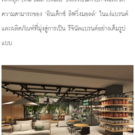
ความสามารถของ ‘อินเด็กซ์ ลิฟวิ่งมอลล์’ ในแง่แบรนด์
และผลิตภัณฑ์ที่มุ่งสู่การเป็น รีจินัลแบรนด์อย่างเต็มรูป
แบบ