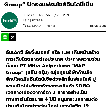
Group” ปักธงแฟรนไชส์อินโดนีเซีย
FORBES THAILAND / ADMIN
ASIA |
WORLD
13 SEP 2021 | 11:30 AM
READ 3336
อินเด็กซ์
ลิฟวิ่งมอลล์
หรือ
 ILM 
เดินหน้าสร้าง
การเติบโตตลาดต่างประเทศ
ประกาศความร่วม
มือกับ
PT Mitra Adiperkasa “MAP 
Group” (
แม๊ป
กรุ๊ป
) 
กลุ่มทุนบริษัทค้าปลีก
ยักษ์ใหญ่ในอินโดนีเซียด้วยสิทธิ์แฟรนไชส์
ปู
พรมเปิดให้บริการห้างสรรพสินค้า
 SOGO 
ใจกลางเมืองจาการ์ตา
 2 
สาขาอย่างเป็น
ทางการในไตรมาส
 4 
ปีนี้
หนุนกระแสการแต่ง
บ้านเติบโตอย่างต่อเนื่องในช่วงโควิด-19 