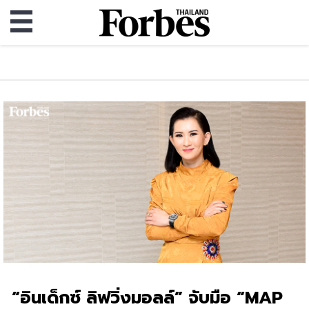
“อินเด็กซ์ ลิฟวิ่งมอลล์” จับมือ “MAP