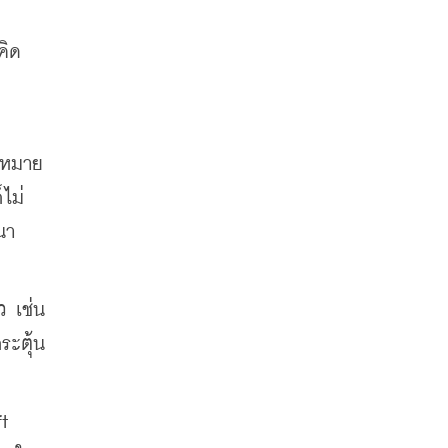
คิด
ดหมาย 
ไม่
นา
 เช่น 
ระตุ้น
t 