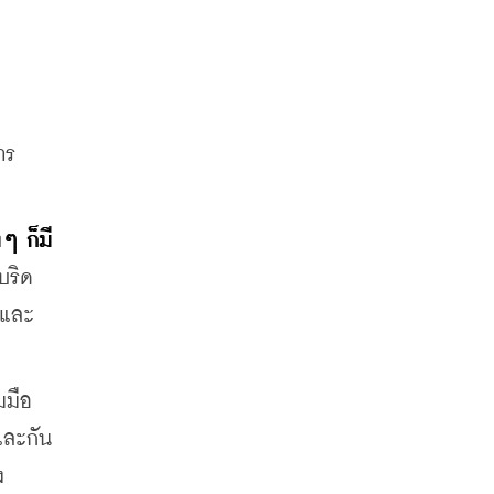
าร
ๆ ก็มี
บริด
 และ
มมือ
ละกัน 
ง