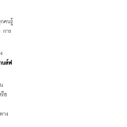
กคนรู้
ือ การ
อง
รานส์ฟ
ใน
รือ
ต
์ทาง