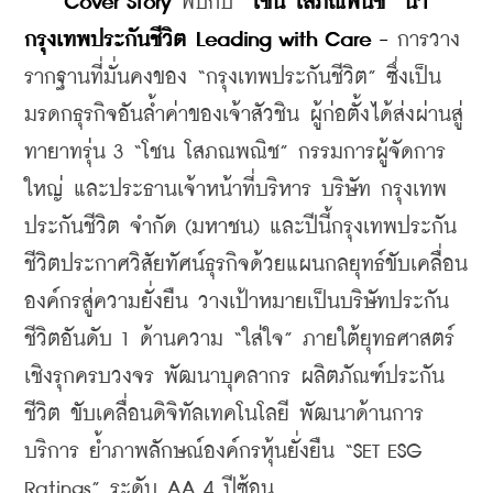
Cover Story
 พบกับ 
“โชน โสภณพนิช” นำ
กรุงเทพประกันชีวิต Leading with Care -
 การวาง
รากฐานที่มั่นคงของ “กรุงเทพประกันชีวิต” ซึ่งเป็น
มรดกธุรกิจอันล้ำค่าของเจ้าสัวชิน ผู้ก่อตั้งได้ส่งผ่านสู่
ทายาทรุ่น 3 “โชน โสภณพณิช” กรรมการผู้จัดการ
ใหญ่ และประธานเจ้าหน้าที่บริหาร บริษัท กรุงเทพ
ประกันชีวิต จำกัด (มหาชน) และปีนี้กรุงเทพประกัน
ชีวิตประกาศวิสัยทัศน์ธุรกิจด้วยแผนกลยุทธ์ขับเคลื่อน
องค์กรสู่ความยั่งยืน วางเป้าหมายเป็นบริษัทประกัน
ชีวิตอันดับ 1 ด้านความ “ใส่ใจ” ภายใต้ยุทธศาสตร์
เชิงรุกครบวงจร พัฒนาบุคลากร ผลิตภัณฑ์ประกัน
ชีวิต ขับเคลื่อนดิจิทัลเทคโนโลยี พัฒนาด้านการ
บริการ ย้ำภาพลักษณ์องค์กรหุ้นยั่งยืน “SET ESG 
Ratings” ระดับ AA 4 ปีซ้อน