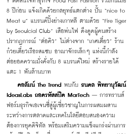
Y ตัดสินใจทำธุรกิจ Food Fast Fashion ร่วมกันเมื่อ 
8 ปีก่อน แจ้งเกิดด้วยกลยุทธ์แตกต่าง ปั้น “nice to 
Meat u” แบรนด์ปิ้งย่างเกาหลี ตามด้วย “Fire Tiger 
by Seoulcial Club” เสือพ่นไฟ ดึงดูดผู้คนสร้าง
ปรากฏการณ์ “ต่อคิว” ไม่ต่างจาก “เกศเตี๋ยว” ร้าน
ก๋วยเตี๋ยวเรือรสแซบ อาณาจักรเล็กๆ แห่งนี้กำลัง
ต่อยอดความมั่งคั่งกับ 8 แบรนด์ใหม่ สร้างรายได้
แตะ 1 พันล้านบาท
คอลัมน์ The Trend
 พบกับ 
ธนดล พิทยานุวัฒน์ 
IdeasLabs ถอดรหัสสปีด MarTech – 
การทรานส์
ฟอร์มธุรกิจเอเจนซี่สู่ผู้เชี่ยวชาญในการผสมผสาน
ระหว่างการตลาดและเทคโนโลยีตอบสนองความ
ต้องการยุคดิจิทัล พร้อมเสริมความแข็งแกร่งผ่านการ