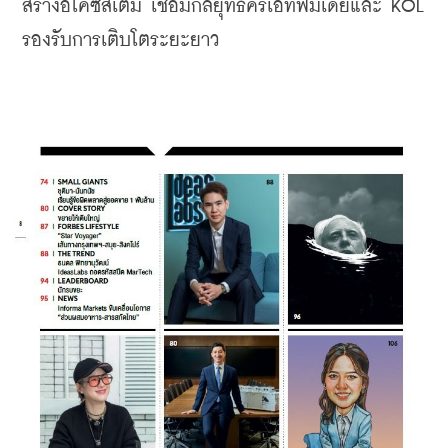
สร้างอีโคซิสเต็ม เชื่อมกลยุทธ์ครีเอทีฟมีเดียและ KOL 
รองรับการเติบโตระยะยาว