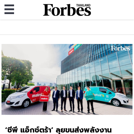
‘ซีพี แอ็กซ์ตร้า’ ลุยขนส่งพลังงาน