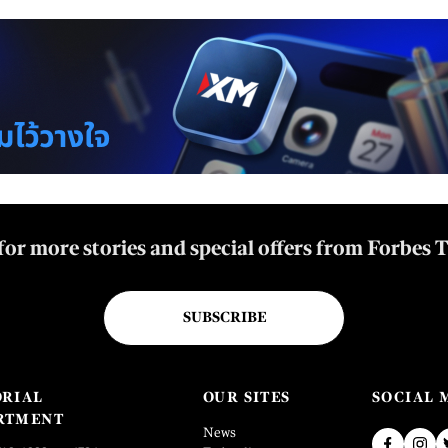
for more stories and special offers from Forbes 
SUBSCRIBE
ORIAL
OUR SITES
SOCIAL 
RTMENT
News