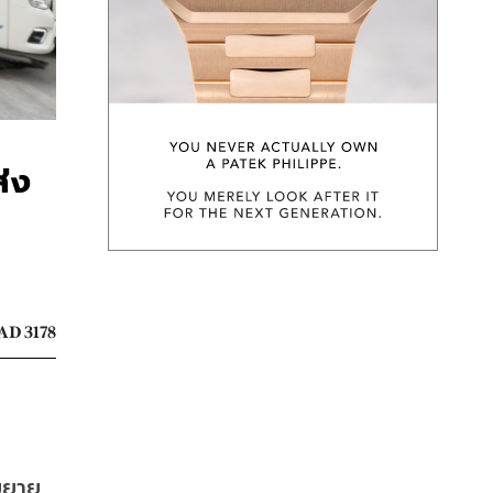
ส่ง
AD 3178
ขยาย