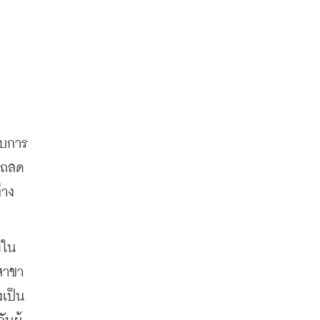
ับการ
รถลด
่าง
ยใน
าขา 
งเป็น