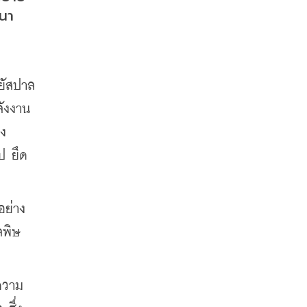
ฒนา
ยัสปาล 
ลังงาน
าง
ป ยึด
อย่าง
พิษ 
ีความ