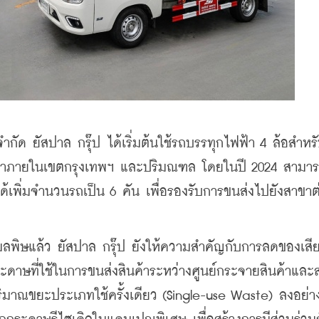
จำกัด ยัสปาล กรุ๊ป ได้เริ่มต้นใช้รถบรรทุกไฟฟ้า 4 ล้อสำหร
ารค้าภายในเขตกรุงเทพฯ และปริมณฑล โดยในปี 2024 สามา
ด้เพิ่มจำนวนรถเป็น 6 คัน เพื่อรองรับการขนส่งไปยังสาขาต
ลพิษแล้ว ยัสปาล กรุ๊ป ยังให้ความสำคัญกับการลดของเสี
าษที่ใช้ในการขนส่งสินค้าระหว่างศูนย์กระจายสินค้าและส
ริมาณขยะประเภทใช้ครั้งเดียว (Single-use Waste) ลงอย่า