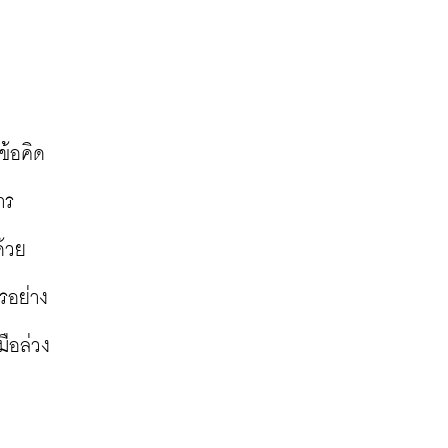
ข้อคิด
าร
้วย 
รอย่าง
ือล่วง