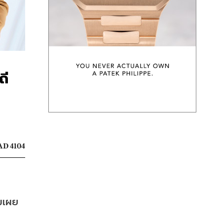
ถี
D 4104
วมเผย