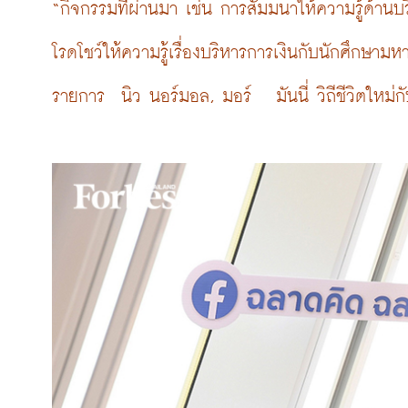
“กิจกรรมที่ผ่านมา เช่น การสัมมนาให้ความรู้ด้านบ
โรดโชว์ให้ความรู้เรื่องบริหารการเงินกับนักศึกษามหา
รายการ  นิว นอร์มอล, มอร์   มันนี่ วิถีชีวิตใหม่กับ