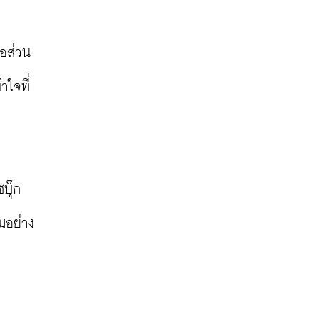
่อส่วน
าใจที่
บุ๊ก
มอย่าง