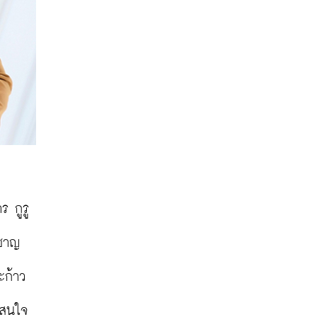
ร กูรู
งชาญ
ะก้าว
าสนใจ 