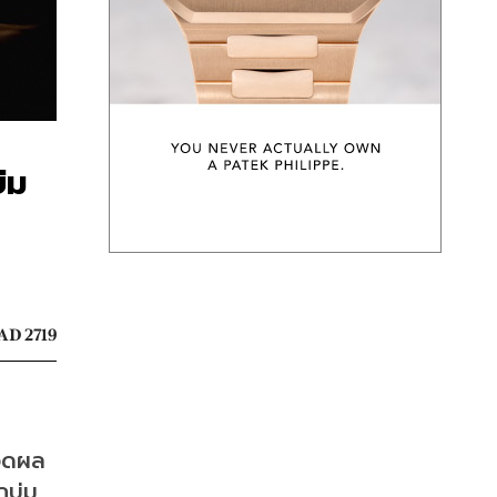
่ม
AD 2719
ยอดผล
กบ่ม