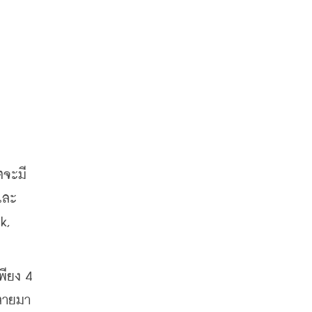
็ตจะ
มี
ละ 
, 
ียง 4 
กลายมา