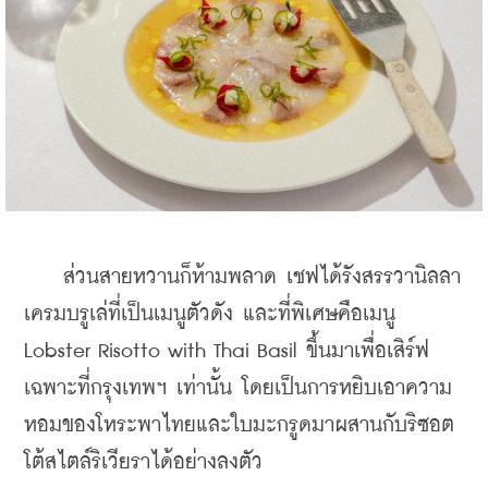
    ส่วนสายหวานก็ห้ามพลาด เชฟได้รังสรรวานิลลา
เครมบรูเล่ที่เป็นเมนูตัวดัง และที่พิเศษคือเมนู 
Lobster Risotto with Thai Basil ขึ้นมาเพื่อเสิร์ฟ
เฉพาะที่กรุงเทพฯ เท่านั้น โดยเป็นการหยิบเอาความ
หอมของโหระพาไทยและใบมะกรูดมาผสานกับริซอต
โต้สไตล์ริเวียราได้อย่างลงตัว