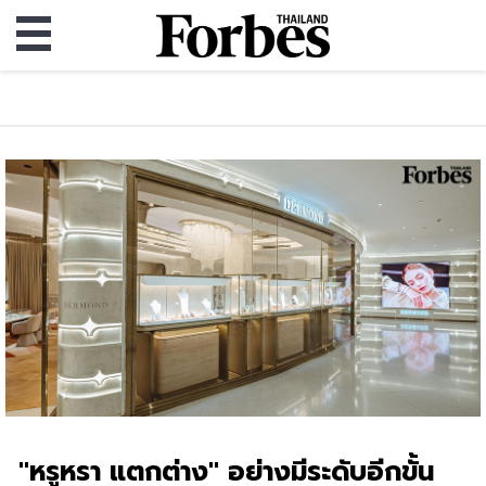
"หรูหรา แตกต่าง" อย่างมีระดับอีกขั้น