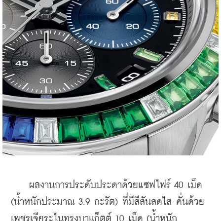
    ผลงานการประดับประดาด้วยแซฟไฟร์ 40 เม็ด 
(น้ำหนักประมาณ 3.9 กะรัต) ที่มีสีสันสดใส คั่นด้วย
เพชรเจียระไนทรงบาแก็ตต์ 10 เม็ด (น้ำหนัก