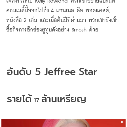
เพลงร่วมกับ
 Kelly Rowland 
พวกเขาขยายแบรนด์
คอมเมดี้นี้ออกไปถึง
 4 
แชนเนล
คือ
พอดแคสต์
, 
หนังสือ
 2 
เล่ม
และเมื่อต้นปีที่ผ่านมา
พวกเขายังเข้า
ซื้อกิจการอีกช่องยูทูบดังอย่าง
 Smosh 
ด้วย
อันดับ
 5 Jeffree Star
รายได้
ล้านเหรียญ
 17 