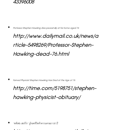
43396008
Professor Stephen Hawking dies peacefully at his home aged 76 
http://www.dailymail.co.uk/news/a
rticle-5498269/Professor-Stephen-
Hawking-dead-76.html
Famed Physicist Stephen Hawking Has Died at the Age of 76 
http://time.com/5198751/stephen-
hawking-physicist-obituary/
“สตีเฟน ฮอว์กิง” ผู้รอดชีวิตท้าความตายมา 50 ปี 