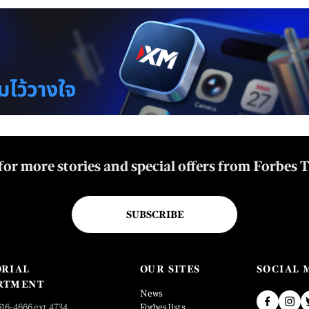
for more stories and special offers from Forbes 
SUBSCRIBE
ORIAL
OUR SITES
SOCIAL 
RTMENT
News
616-4666 ext.4734
Forbes lists