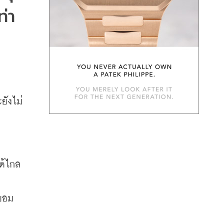
่า
ม
ยังไม่
ด้ไกล
่ยอม