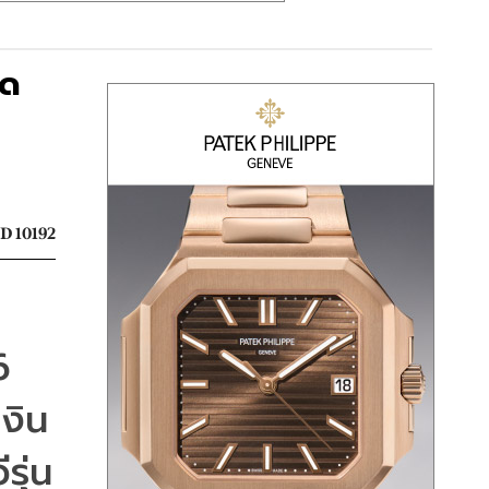
ุด
D 10192
 6 
งิน
รุ่น