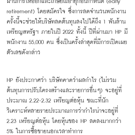
ผ่านการให้ออกและเกษียณอายุก่อนกำหนด
 (early 
retirement) 
โดยสมัครใจ
ซึ่งการลดจำนวนพนักงาน
ครั้งนี้จะช่วยให้บริษัทลดต้นทุนลงไปได้ถึง
 1 
พันล้าน
เหรียญสหรัฐฯ
ภายในปี
 2022 
ทั้งนี้
ปีที่ผ่านมา
 HP 
มี
พนักงาน
 55,000 
คน
ซึ่งเป็นครั้งล่าสุดที่มีการเปิดเผย
ตัวเลขดังกล่าว
HP 
ยังประกาศว่า
บริษัทคาดว่าผลกำไร
 (
ไม่รวม
ต้นทุนการปรับโครงสร้างและรายการอื่นๆ
) 
จะอยู่ที่
ประมาณ
 2.22-2.32 
เหรียญต่อหุ้น
ขณะที่นัก
วิเคราะห์หลายรายประมาณการว่ากำไรน่าจะอยู่ที่
2.23 
เหรียญต่อหุ้น
โดยหุ้นของ
 HP 
ลดลงมากกว่า
5% 
ในการซื้อขายนอกเวลาทำการ