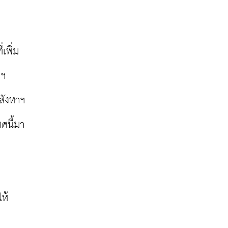
เพิ่ม
ฯ 
ังหาฯ 
ศนี้มา
ให้