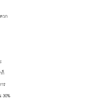
ะดวก
ะ
าก็
การ
น 30% 