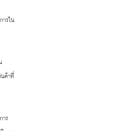
ิการใน
น
ค้าที่
 การ