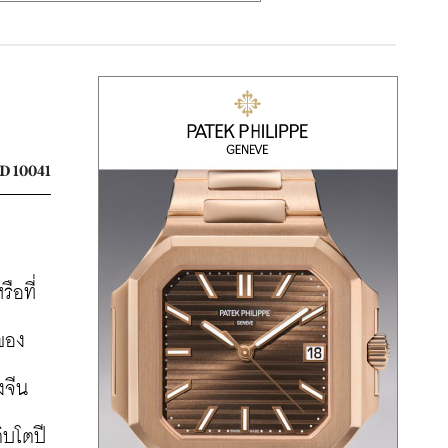
D 10041
รือที่
ของ
งจีน
ิบโตปี