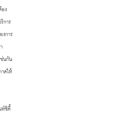
ต้อง
ริการ
้องการ
มา
่นกัน 
กาสให้
์ซิตี้