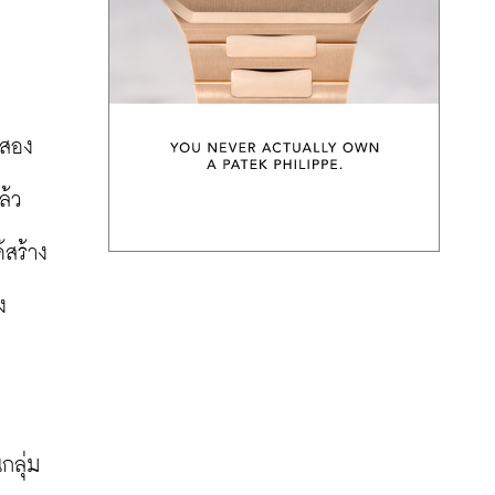
 สอง
้ว 
้สร้าง
ง
กลุ่ม