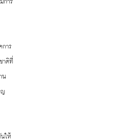
กมีการ
าคการ
ติที่ 
้าน
ยญ
ันให้