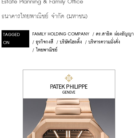
ธนาคารไทยพาณิชย์
จำกัด
 (
มหาชน
)
FAMILY HOLDING COMPANY
/
ดร.สาธิต ผ่องธัญญา
TAGGED
/
ธุรกิจกงสี
/
บริษัทโฮลดิ้ง
/
บริหารความมั่งคั่ง
ON
/
ไทยพาณิชย์