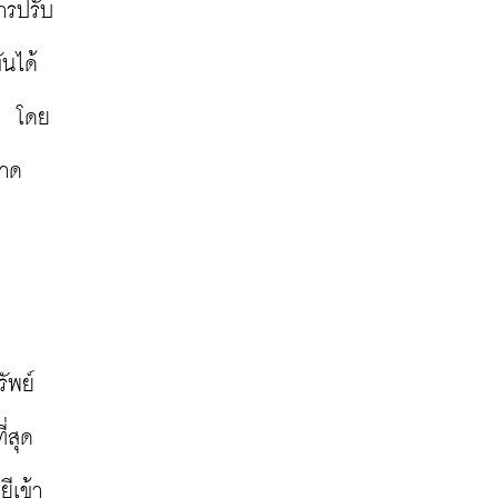
ารปรับ
ันได้
%  โดย
นาด
พย์ 
สุด 
ีเข้า