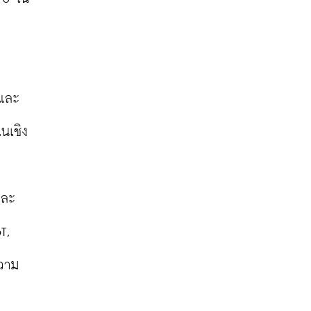
มและ
นเชิง
และ
, 
วาม