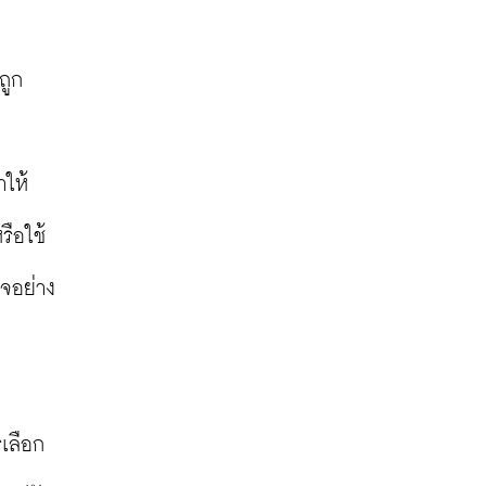
ถูก
ำให้
รือใช้
ิจอย่าง
รเลือก