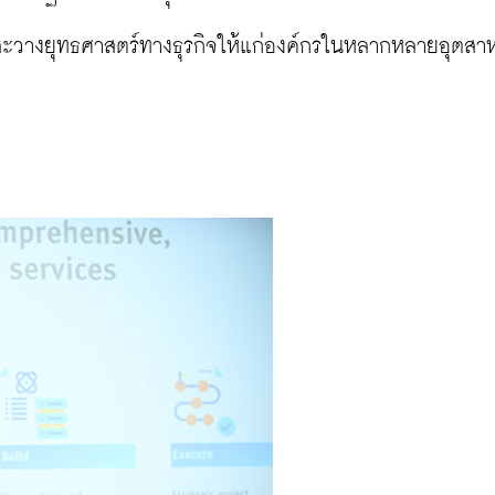
และวางยุทธศาสตร์ทางธุรกิจให้แก่องค์กรในหลากหลายอุตส