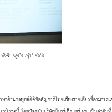
ริษัท บลูบิค กรุ๊ป จำกัด
ปรึกษาด้านกลยุทธ์ดิจิทัลสัญชาติไทยเพียงรายเดียวที่สามารถแข
นภูมิภาคนี้ โดยปัจจุบันบริษัทมีมาร์เก็ตแชร์ 5% เป็นลำดับที