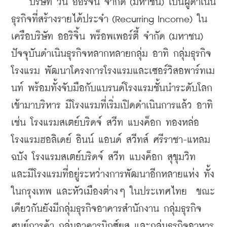
    บริษัท วัน ออริจิ้น จำกัด (มหาชน) เป็นผู้ดำเนิน
ธุรกิจที่สร้างรายได้ประจำ (Recurring Income) ใน
เครือบริษัท ออริจิ้น พร็อพเพอร์ตี้ จำกัด (มหาชน) 
ปัจจุบันดำเนินธุรกิจหลากหลายกลุ่ม อาทิ กลุ่มธุรกิจ
โรงแรม พัฒนาโครงการโรงแรมและเซอร์วิสอพาร์ทเม
นท์ พร้อมทั้งจับมือกับแบรนด์โรงแรมชั้นนำระดับโลก
เข้ามาบริหาร มีโรงแรมที่เริ่มเปิดดำเนินการแล้ว อาทิ
เช่น โรงแรมสเตย์บริดจ์ สวีท แบงค็อก ทองหล่อ 
โรงแรมฮอลิเดย์ อินน์ แอนด์ สวีทส์ ศรีราชา-แหลม
ฉบัง โรงแรมสเตย์บริดจ์ สวีท แบงค็อก สุขุมวิท 
และมีโรงแรมที่อยู่ระหว่างการพัฒนาอีกหลายแห่ง ทั้ง
ในกรุงเทพ และหัวเมืองต่างๆ ในประเทศไทย  ขณะ
เดียวกันยังมีกลุ่มธุรกิจอาคารสำนักงาน กลุ่มธุรกิจ
ศูนย์การค้า กลุ่มอาคารมิกซ์ยูส และกลุ่มธุรกิจอาหาร 