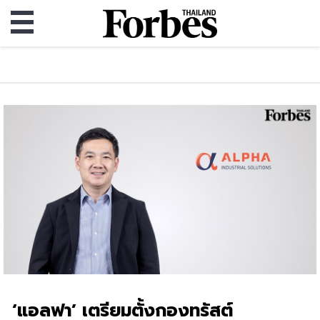
‘แอลฟา’ เตรียมตั้งกองทรัสต์