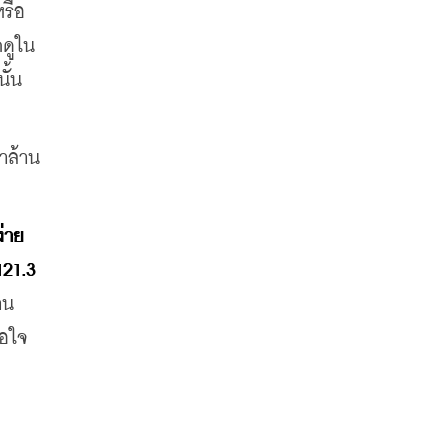
รือ 
กดูใน
้น 
าล้าน
าย 
21.3 
าน
อใจ 