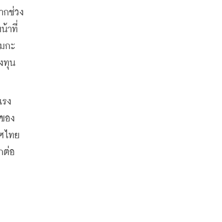
ากช่วง
้าที่
เมกะ
ทุน 
แรง
อของ
ศไทย 
กต่อ