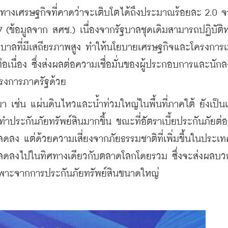
ทางเศรษฐกิจที่คาดว่าจะเติบโตได้ถึงประมาณร้อยละ 2.0 จ
(ข้อมูลจาก สศช.) เนื่องจากรัฐบาลชุดเดิมสามารถปฏิบัติหน
รัฐบาลที่มีเสถียรภาพสูง ทำให้นโยบายเศรษฐกิจและโครงการ
เนื่อง ซึ่งส่งผลต่อความเชื่อมั่นของผู้ประกอบการและนักลง
ครงการภาครัฐด้วย
านมา เช่น แผ่นดินไหวและน้ำท่วมใหญ่ในพื้นที่ภาคใต้ ยังเป็น
ระกันภัยทรัพย์สินมากขึ้น ขณะที่อัตราเบี้ยประกันภัยต่
ดลง แต่ด้วยความเสี่ยงจากภัยธรรมชาติที่เพิ่มขึ้นในประเท
ได้ลดลงไปในทิศทางเดียวกับตลาดโลกโดยรวม ซึ่งจะส่งผลบว
ยเฉพาะจากการประกันภัยทรัพย์สินขนาดใหญ่