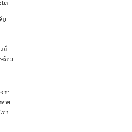
งโต
ิ่ม
แม้
 พร้อม
้จาก
ทำลาย
นไหว