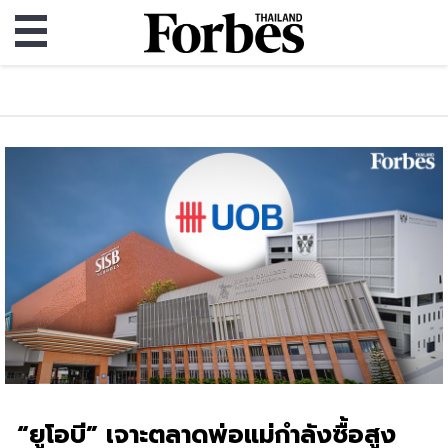
“ยูโอบี” เจาะตลาดพ่อแม่กำลังซื้อสูง