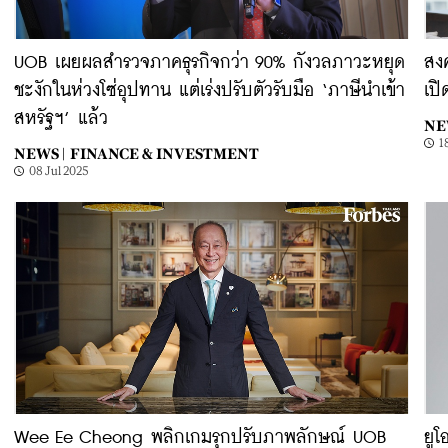
UOB เผยผลสำรวจภาคธุรกิจกว่า 90% กังวลภาวะหยุด
สง
ชะงักในห่วงโซ่อุปทาน แต่เร่งปรับตัวรับมือ ‘ภาษีนำเข้า
เป
สหรัฐฯ’ แล้ว
NE
1
NEWS |
FINANCE & INVESTMENT
08 Jul 2025
Wee Ee Cheong พลิกเกมรุกปรับภาพลักษณ์ UOB
ยู