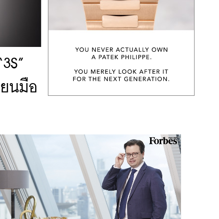
“3S”
ี่ยนมือ