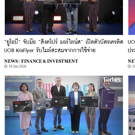
“ยูโอบี” จับมือ “สิงคโปร์ แอร์ไลน์ส” เปิดตัวบัตรเครดิต
UOB
UOB KrisFlyer รับไมล์สะสมจากการใช้จ่าย
ประ
NEWS |
FINANCE & INVESTMENT
NE
19 Jan 2024
1