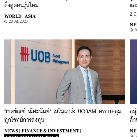
ดึงดูดคนรุ่นใหม่
แล
2.0
WORLD |
ASIA
20 Feb 2025
NE
2
"เขตขัณฑ์ ณีศะนันท์" เสริมแกร่ง UOBAM ครอบคลุม
กล
ทุกโจทย์การลงทุน
ล้า
NEWS |
FINANCE & INVESTMENT |
NE
1