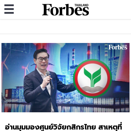
อ่านมุมมองศูนย์วิจัยกสิกรไทย สาเหตุที่