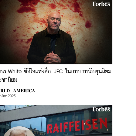
na White ซีอีโอแห่งศึก UFC ในบทบาทนักทุนนิยม
ะชานิยม
RLD |
AMERICA
2 Jun 2025