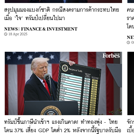
สรุปมุมมองแบงก์ชาติ กรณีสงครามการค้ากระทบไทย
คนอ
เมื่อ ‘ใจ’ ทรัมป์เปลี่ยนไปมา
ราค
โด
NEWS |
FINANCE & INVESTMENT
18 Apr 2025
NE
0
ทรัมป์ขึ้นภาษีนำเข้าฯ แรงเกินคาด! ทำทองพุ่ง - ไทย
จัก
โดน 37% เสี่ยง GDP โตต่ำ 2% หลังจากนี้รัฐบาลรับมือ
เบื