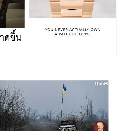
าดขึ้น