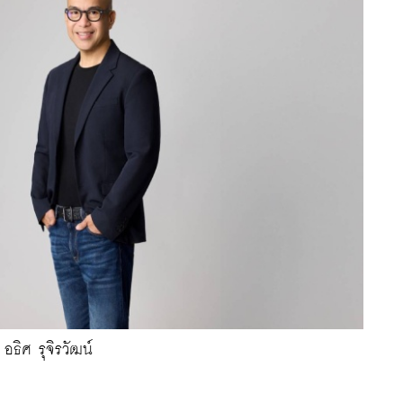
อธิศ รุจิรวัฒน์