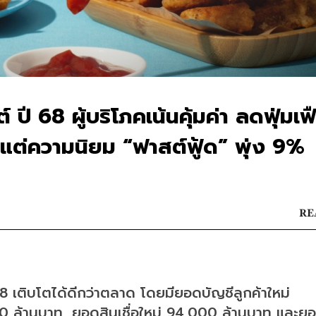
 ปี 68 ผู้บริโภคเน้นคุ้มค่า ลดฟุ่มเ
 แต่ความนิยม “ฟาสต์ฟู้ด” พุ่ง 9%
RE
 เติบโตได้ดีกว่าตลาด โดยมียอดบัญชีลูกค้าใหม่ 
0 ล้านบาท, ยอดสินเชื่อใหม่ 94,000 ล้านบาท และย