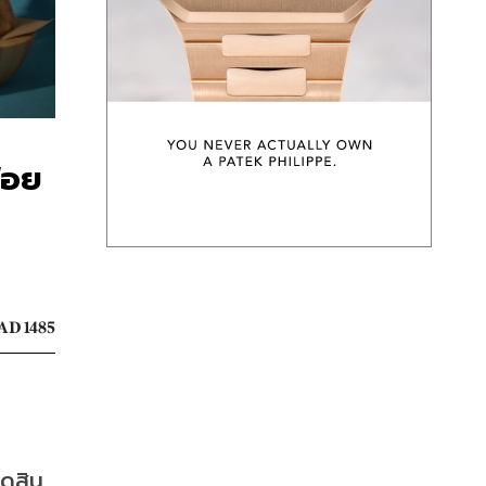
ฟือย
AD 1485
อดสิน