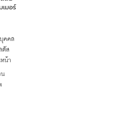
เมอร์ 
”
บุคคล 
ตัส 
นหน้า
วน
พ