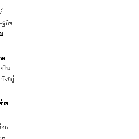
์
ษฐกิจ
อบ
e 
ายใน
ังอยู่
่าย
ลือก
หาร