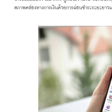
สภาพคล่องทางการเงินด้วยการผ่อนชำระระยะยาวแท