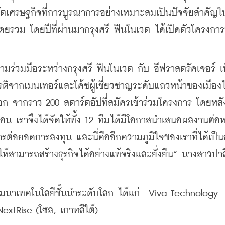
ลวัตเศรษฐกิจที่การบูรณาการอย่างเหมาะสมเป็นปัจจัยสำคัญ
โดยรวม โดยปีที่ผ่านมากรุงศรี ฟินโนเวต ได้เปิดตัวโครงการ
มร่วมมือระหว่างกรุงศรี ฟินโนเวต กับ อีฟราสตรัคเจอร์ เพ
ียรติจากเมนเทอร์และโค้ชผู้เชี่ยวชาญระดับแถวหน้าของเมือง
ือก จากราว 200 สตาร์ตอัปที่สมัครเข้าร่วมโครงการ โดยหลัง
เดือน เราจึงได้จัดให้ทั้ง 12 ทีมได้มีโอกาสนำเสนอผลงานต่อห
ต่อยอดการลงทุน และนี่คืออีกความภูมิใจของเราที่ได้เป็น
ามารถสร้างธุรกิจได้อย่างแท้จริงและยั่งยืน” นางสาวปาล
มมนาเทคโนโลยีชั้นนำระดับโลก ได้แก่  Viva Technology  
extRise (โซล, เกาหลีใต้)