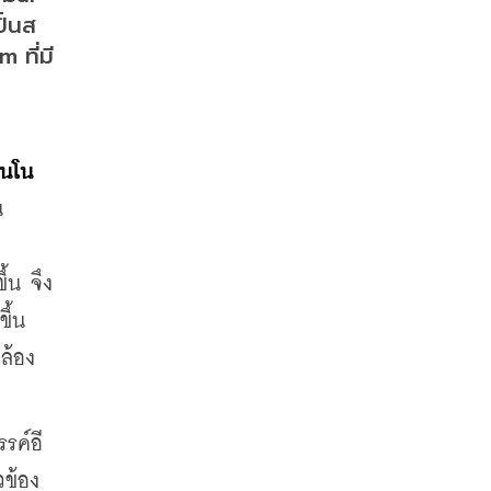
ั้นส
 ที่มี
ินโน
น
้น จึง
้น 
ล้อง
รค์อี
วข้อง