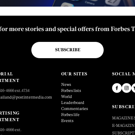
for more stories and special offers from Forbes 
SUBSCRIBE
ORIAL
OUR SITES
SOCIAL 
RTMENT
News
616-4666 ext.4734
Forbes lists
World
hailand@postintermedia.com
Leaderboard
SUBSCRI
Commentaries
RTISING
Forbes life
MAGAZINE 
RTMENT
Events
E-MAGAZIN
616-4666 ext.
SUBSCRIPT