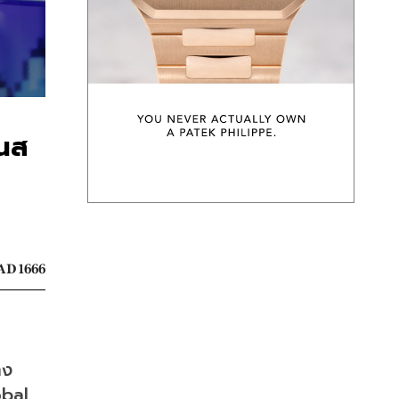
ันส
AD 1666
าง
bal 