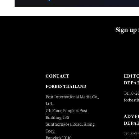
Sign up 
CONTACT
EDIT
DEPA
FORBES THAILAND
Tel. 0-2
Post International Media Co.,
forbest
Ltd.
7th Floor, Bangkok Post
ADVE
Building, 136
DEPA
Sunthornkosa Road, Klong
Toey,
Tel. 0-2
Bangkok 10110