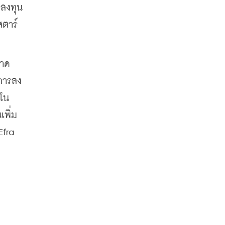
รลงทุน
สตาร์
นาด
ีการลง
นโน
เพิ่ม
fra 