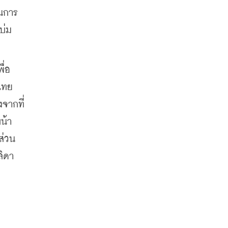
ในการ
บ่ม
ื่อ
ไทย 
จากที่
น้า
ส่วน
ิดา 