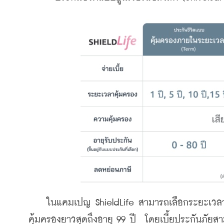
    ในแคมเปญ ShieldLife สามารถเลือกระยะเวลาในก
คุ้มครองยาวสุดถึงอายุ 99 ปี  โดยเบี้ยประกันภัยส