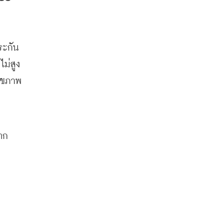
ระกัน
ไม่สูง
ุขภาพ
าก