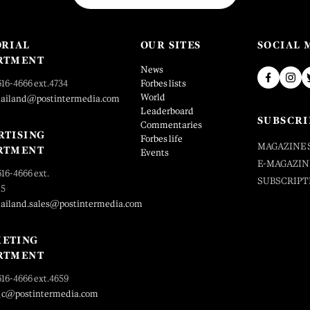
ORIAL
OUR SITES
SOCIAL 
RTMENT
News
616-4666 ext.4734
Forbes lists
World
hailand@postintermedia.com
Leaderboard
SUBSCRI
Commentaries
RTISING
Forbes life
MAGAZINE 
RTMENT
Events
E-MAGAZIN
616-4666 ext.
SUBSCRIPT
25
hailand.sales@postintermedia.com
ETING
RTMENT
616-4666 ext.4659
_c@postintermedia.com