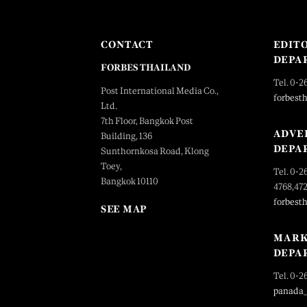
CONTACT
EDIT
DEPA
FORBES THAILAND
Tel. 0-2
Post International Media Co.,
forbest
Ltd.
7th Floor, Bangkok Post
ADVE
Building, 136
DEPA
Sunthornkosa Road, Klong
Toey,
Tel. 0-2
Bangkok 10110
4768,47
forbest
SEE MAP
MARK
DEPA
Tel. 0-2
panada