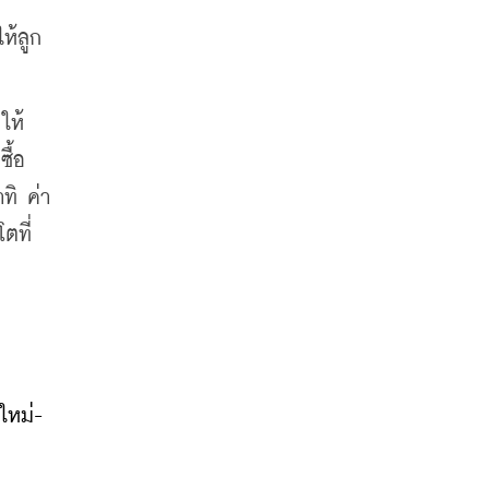
้ลูก 
ให้
ซื้อ
าทิ ค่า
ที่ 
ใหม่-