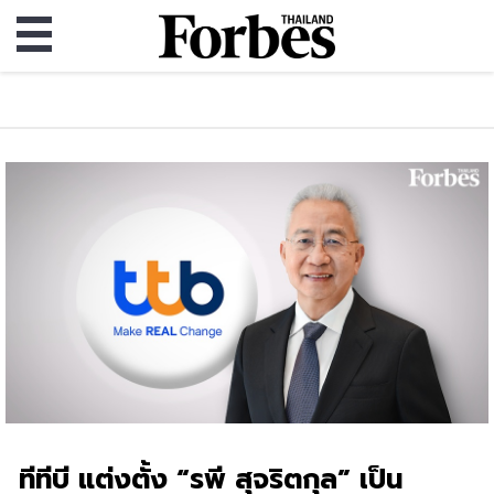
ทีทีบี แต่งตั้ง “รพี สุจริตกุล” เป็น