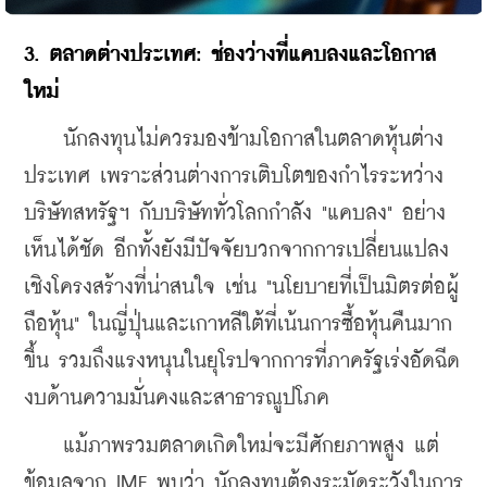
​3. ตลาดต่างประเทศ: ช่องว่างที่แคบลงและโอกาส
ใหม่
    นักลงทุนไม่ควรมองข้ามโอกาสในตลาดหุ้นต่าง
ประเทศ เพราะส่วนต่างการเติบโตของกำไรระหว่าง
บริษัทสหรัฐฯ กับบริษัททั่วโลกกำลัง "แคบลง" อย่าง
เห็นได้ชัด อีกทั้งยังมีปัจจัยบวกจากการเปลี่ยนแปลง
เชิงโครงสร้างที่น่าสนใจ เช่น "นโยบายที่เป็นมิตรต่อผู้
ถือหุ้น" ในญี่ปุ่นและเกาหลีใต้ที่เน้นการซื้อหุ้นคืนมาก
ขึ้น รวมถึงแรงหนุนในยุโรปจากการที่ภาครัฐเร่งอัดฉีด
งบด้านความมั่นคงและสาธารณูปโภค
    แม้ภาพรวมตลาดเกิดใหม่จะมีศักยภาพสูง แต่
ข้อมูลจาก IMF พบว่า นักลงทุนต้องระมัดระวังในการ