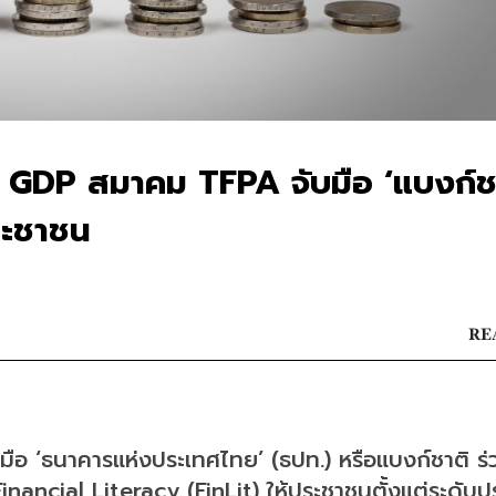
่อ GDP สมาคม TFPA จับมือ ‘แบงก์ช
ประชาชน
RE
ือ ‘ธนาคารแห่งประเทศไทย’ (ธปท.) หรือแบงก์ชาติ ร่
Financial Literacy (FinLit) ให้ประชาชนตั้งแต่ระดับ