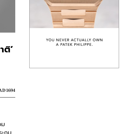
าติ’
AD 1694
วม
ประถม